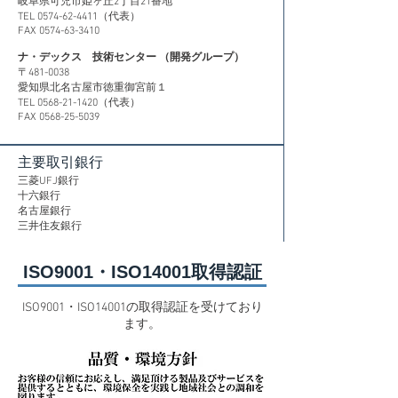
岐阜県可児市姫ヶ丘2丁目21番地
TEL 0574-62-4411（代表）
FAX 0574-63-3410
ナ・デックス 技術センター （開発グループ）
〒481-0038
愛知県北名古屋市徳重御宮前１
TEL 0568-21-1420（代表）
FAX 0568-25-5039
主要取引銀行
三菱UFJ銀行
十六銀行
名古屋銀行
​三井住友銀行
ISO9001・ISO14001取得認証
ISO9001・ISO14001の取得認証を受けており
ます。