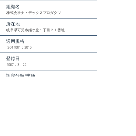
組織名
株式会社ナ・デックスプロダクツ
所在地
​岐阜県可児市姫ケ丘１丁目２１番地
適用規格
ISO14001：2015
​登録日
​2007．3．22
認定分類/業種
​17 基礎金属、加工金属製品 19 電気的及び光学的装
置
製品・活動・
サービス
１．一般用金属加工部品の設計・開発及び製造
２．産業用機器の設計・開発及び製造
３．制御装置の設計・開発及び製造
​登録に含まれる事業所の名所及び所在地、並びに各