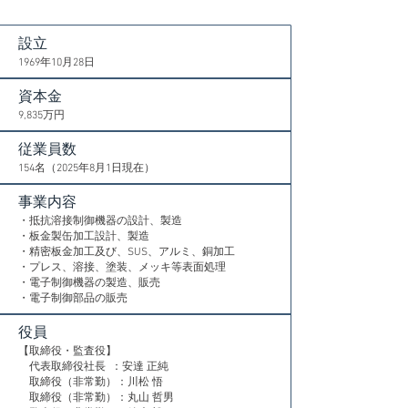
設立
1969年10月28日
資本金
9,835万円
従業員数
154名（2025年8月1日現在）
​事業内容
・抵抗溶接制御機器の設計、製造
・板金製缶加工設計、製造
・精密板金加工及び、SUS、アルミ、銅加工
・プレス、溶接、塗装、メッキ等表面処理
・電子制御機器の製造、販売
​・電子制御部品の販売
役員
【取締役・監査役】
​ 代表取締役社長 ：安達 正純
取締役（非常勤）：川松 悟
取締役（非常勤）：丸山 哲男