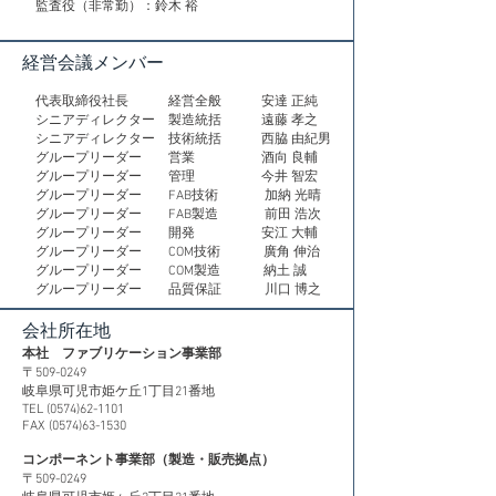
監査役（非常勤）：鈴木 裕
​経営会議メンバー
代表取締役社長 経営全般 安達 正純
シニアディレクター 製造統括 遠藤 孝之
シニアディレクター 技術統括 西脇 由紀男
グループリーダー 営業 酒向 良輔
グループリーダー 管理 今井 智宏
グループリーダー FAB技術 加納 光晴
グループリーダー FAB製造 前田 浩次
グループリーダー 開発 安江 大輔
グループリーダー COM技術 廣角 伸治
グループリーダー COM製造 納土 誠
グループリーダー 品質保証 川口 博之
会社所在地
本社 ファブリケーション事業部
〒509-0249
​岐阜県可児市姫ケ丘1丁目21番地
TEL
(0574)62-1101
FAX (0574)63-1530
コンポーネント事業部（製造・販売拠点）
〒509-0249