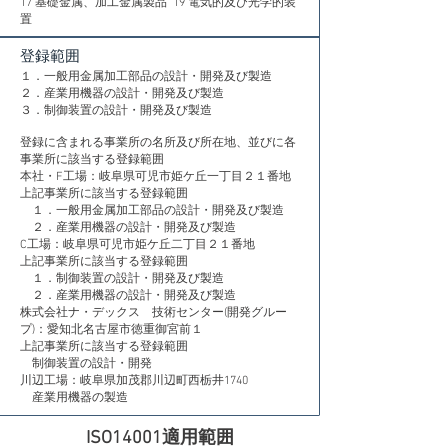
​17 基礎金属、加工金属製品 19 電気的及び光学的装
置
登録範囲
１．一般用金属加工部品の設計・開発及び製造
２．産業用機器の設計・開発及び製造
３．制御装置の設計・開発及び製造
​登録に含まれる事業所の名所及び所在地、並びに各
事業所に該当する登録範囲
本社・F工場：岐阜県可児市姫ケ丘一丁目２１番地
上記事業所に該当する登録範囲
１．一般用金属加工部品の設計・開発及び製造
２．産業用機器の設計・開発及び製造
C工場：岐阜県可児市姫ケ丘二丁目２１番地
上記事業所に該当する登録範囲
１．制御装置の設計・開発及び製造
２．産業用機器の設計・開発及び製造
​株式会社ナ・デックス 技術センター(開発グルー
プ)：愛知北名古屋市徳重御宮前１
上記事業所に該当する登録範囲
制御装置の設計・開発
川辺工場：岐阜県加茂郡川辺町西栃井1740
​ 産業用機器の製造
​ISO14001適用範囲