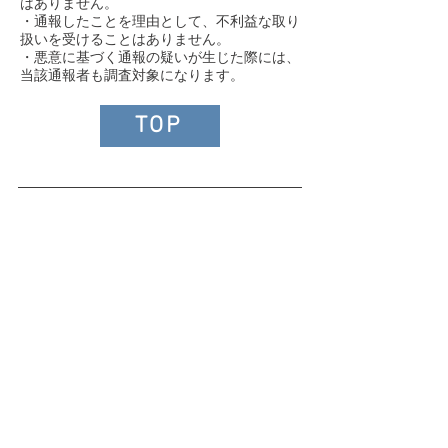
はありません。
・通報したことを理由として、不利益な取り
扱いを受けることはありません。
​・悪意に基づく通報の疑いが生じた際には、
当該通報者も調査対象になります。
TOP
>ホーム
>
お知らせ
>
記事一覧
>事業内容
>溶接関連事業
>抵抗スポット溶接
>生産受託事業
>板金加工
>電子機器組立