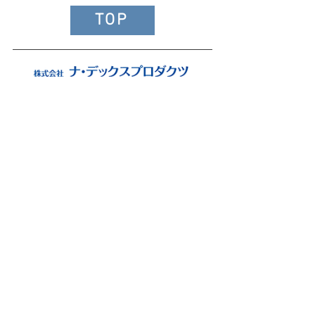
TOP
>ホーム
>
お知らせ
>
記事一覧
>事業内容
>溶接関連事業
>抵抗スポット溶接
>生産受託事業
>板金加工
>電子機器組立
>会社情報
>社長挨拶
>会社概要
>沿革
>会社所在地
>関連企業