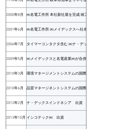
1998年3月
㈱名電工作所 岐阜県知事より中小企業優良受診企業表彰受
2000年8月
㈱名電工作所 本社新社屋を完成 竣工式を行う
2001年6月
㈱名電工作所 ㈱メイデックスへ社名変更
2006年7月
タイマーコンタクタ含む ㈱ナ・デックス西春工場の製造業
2009年5月
㈱メイデックスと名電産業㈱が合併し、㈱ナ・デックスプロ
2010年3月
環境マネージメントシステムの国際規格「ISO14001」取得
2010年6月
品質マネージネントシステムの国際規格「ISO9001」取得
2012年2月
ナ・デックスインドネシア 出資
2013年10月
イシコテック㈱ 出資