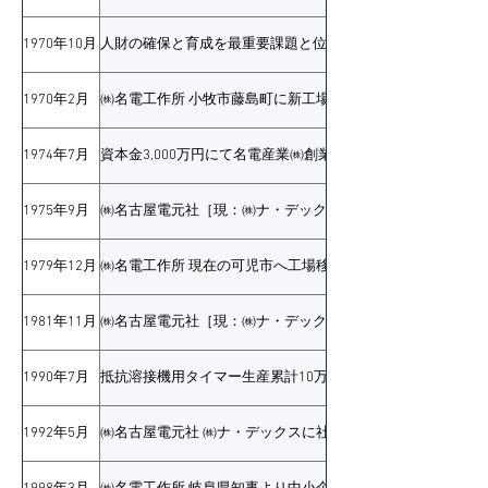
1970年10月
人財の確保と育成を最重要課題と位置付け 社是「企業の発
1970年2月
㈱名電工作所 小牧市藤島町に新工場建設 板金加工製品の設
1974年7月
資本金3,000万円にて名電産業㈱創業
1975年9月
㈱名古屋電元社［現：㈱ナ・デックス］可児工場が竣工 名
1979年12月
㈱名電工作所 現在の可児市へ工場移転 生産品目を拡大
1981年11月
㈱名古屋電元社［現：㈱ナ・デックス］可児工場第二期増築
1990年7月
抵抗溶接機用タイマー生産累計10万台達成 1959年に1号
1992年5月
㈱名古屋電元社 ㈱ナ・デックスに社名を変更