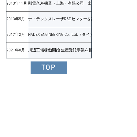
2013年11月
那電久寿機器（上海）有限公司 出資
2013年5月
ナ・デックスレーザR&Dセンターを設立
2017年2月
NADEX ENGINEERING Co., Ltd.（タイ）の株式を一部取得
2021年8月
川辺工場稼働開始 生産受託事業を拡大
TOP
>ホーム
>
お知らせ
>
記事一覧
>事業内容
>溶接関連事業