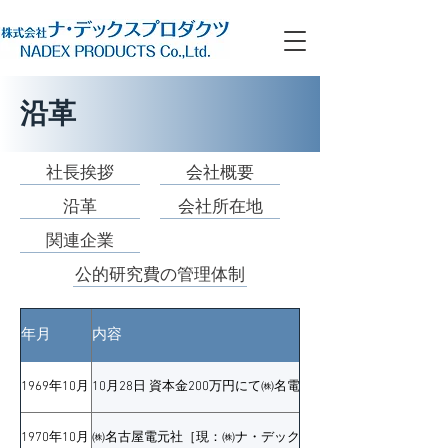
沿革
社長挨拶
会社概要
沿革
会社所在地
関連企業
公的研究費の管理体制
年月
内容
1969年10月
10月28日 資本金200万円にて㈱名電工作所［その後社名変
1970年10月
㈱名古屋電元社［現：㈱ナ・デックス］抵抗溶接機用タイマ