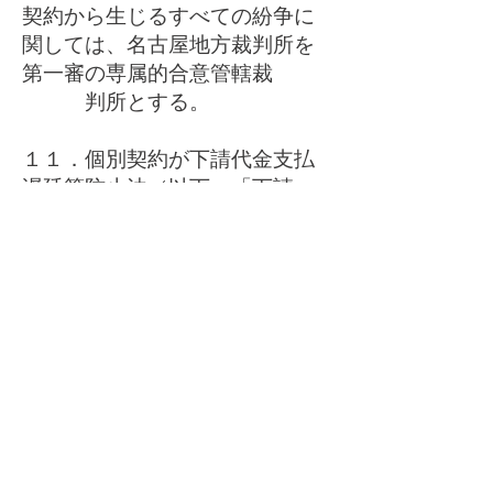
契約から生じるすべての紛争に
関しては、名古屋地方裁判所を
第一審の専属的合意管轄裁
判所とする。
１１．個別契約が下請代金支払
遅延等防止法（以下、「下請
法」という）に定める取引に該
当する場合、本条件書の定め
にかかわらず、以下の定
めを優先して適用するものとす
る。
（１）第４条で定める「不良
品の代品の納入、補修」の請求
（以下、総称して「やり直し請
求」という）の実施につい
ては、次の通りとす